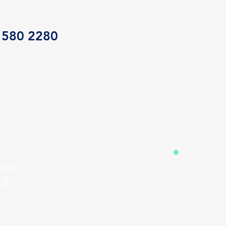
 580 2280
0 40
15
@webmail