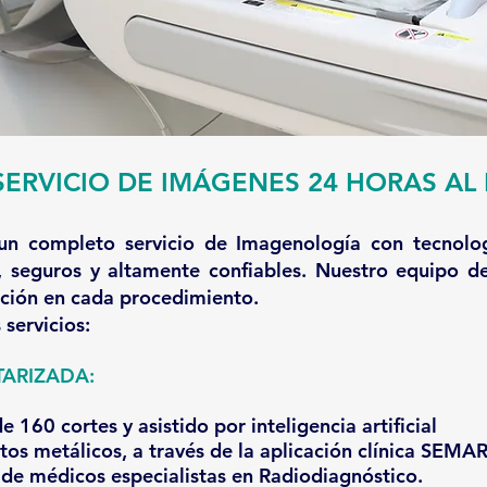
SERVICIO DE IMÁGENES 24 HORAS AL 
un completo servicio de Imagenología con tecnolog
s, seguros y altamente confiables. Nuestro equipo d
nción en cada procedimiento.
servicios:
RIZADA:
160 cortes y asistido por inteligencia artificial
ctos metálicos, a través de la aplicación clínica SEM
de médicos especialistas en Radiodiagnóstico.​