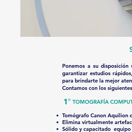
Ponemos a su disposición 
garantizar estudios rápido
para brindarte la mejor ate
Contamos con los siguientes 
​
1°
TOMOGRAFÍA COMPUTA
Tomógrafo Canon Aquilion de 
Elimina virtualmente artefa
Sólido y capacitado equipo 