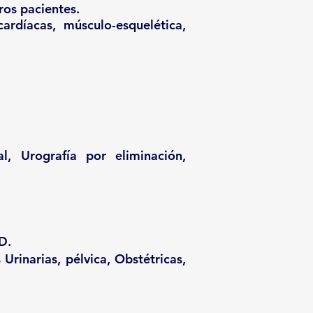
os pacientes.​
ardíacas, músculo-esquelética,
al, Urografía por eliminación,
D.
Urinarias, pélvica, Obstétricas,