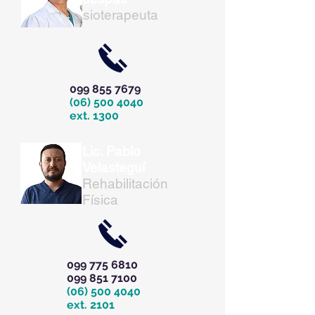
Fisioterapeuta
099 855 7679
(06) 500 4040
ext. 1300
Lic. Pablo
Velasteguí
Rehabilitación
Física
099 775 6810
099 851 7100
(06) 500 4040
ext. 2101