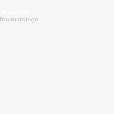
o
Mendoza
Dr .
sana Méndez
Traumatólogo
Médi
Odontóloga
99 775 6799
99 274 3416
00 4040 ext. 2114