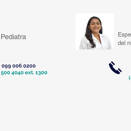
Dra
dira Aldás
Espec
Pediatra
del 
099 006 0200
 500 4040 ext. 1300