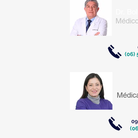
Dr. Bo
Médico
(06) 
Dra. E
Médica
09
(0