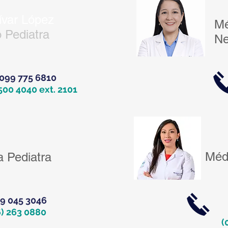
Dr
lívar López
Mé
 Pediatra
Ne
099 775 6810
500 4040 ext. 2101
Dra.
lvia Ratia
Méd
 Pediatra
9 045 3046
6) 263 0880
(