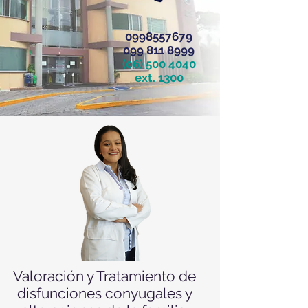
0998557679
099 811 8999
(06) 500 4040
ext. 1300
Valoración y Tratamiento de
disfunciones conyugales y