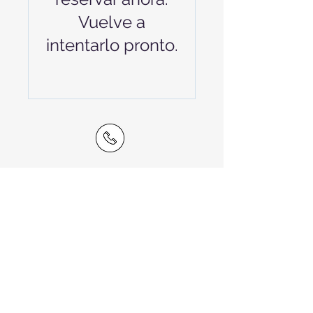
Vuelve a
intentarlo pronto.
PBX:
(06) 500 40
40
095 966 2415
@webmai
l