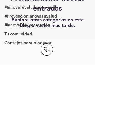
entradas
#InnovaTuSaludEmocional
#PrevenciónInnovaTuSalud
Explora otras categorías en este
#InnovaTuAlimentación
blog o vuelve más tarde.
Tu comunidad
Consejos para bloguear
PBX:
(06) 500 40
40
095 966 2415
@webmai
l