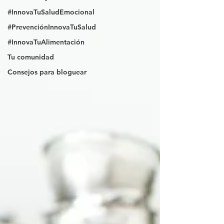
#InnovaTuSaludEmocional
#PrevenciónInnovaTuSalud
#InnovaTuAlimentación
Tu comunidad
Consejos para bloguear