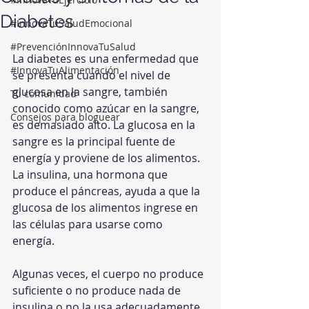
Diabetes
#InnovaTuSaludEmocional
#PrevenciónInnovaTuSalud
La diabetes es una enfermedad que 
#InnovaTuAlimentación
se presenta cuando el nivel de 
glucosa en la sangre, también 
Tu comunidad
conocido como azúcar en la sangre, 
Consejos para bloguear
es demasiado alto. La glucosa en la 
sangre es la principal fuente de 
energía y proviene de los alimentos. 
La insulina, una hormona que 
produce el páncreas, ayuda a que la 
glucosa de los alimentos ingrese en 
las células para usarse como 
energía. 
Algunas veces, el cuerpo no produce 
suficiente o no produce nada de 
insulina o no la usa adecuadamente 