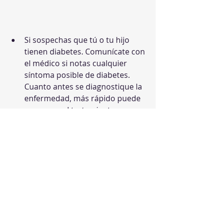
Si sospechas que tú o tu hijo 
tienen diabetes. Comunícate con 
el médico si notas cualquier 
síntoma posible de diabetes. 
Cuanto antes se diagnostique la 
enfermedad, más rápido puede 
comenzar el tratamiento. 
Si ya te han diagnosticado 
diabetes. Después de recibir el 
diagnóstico, necesitarás un 
riguroso seguimiento médico 
hasta que tu nivel de azúcar en 
sangre se estabilice. 
Realízate siempre chequeos médicos 
para que te controlen el nivel de 