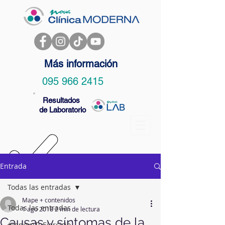
Más información
095 966 2415
Resultados
de Laboratorio
Entrada
Todas las entradas
Mape + contenidos
Todas las entradas
1 ago 2018
2 min de lectura
Causas y síntomas de la
#InnovaTuEjercicio