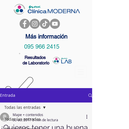
Más información
095 966 2415
Resultados
de Laboratorio
Entrada
Todas las entradas
Mape + contenidos
Todas las entradas
30 oct 2017
3 min de lectura
¿Quieres tener una buena
#InnovaTuEjercicio