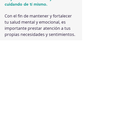
cuidando de tí mismo.
Con el fin de mantener y fortalecer 
tu salud mental y emocional, es 
importante prestar atención a tus 
propias necesidades y sentimientos. 
No dejes que el estrés y las 
emociones negativas se acumulen. 
Trata de mantener un equilibrio 
entre tus responsabilidades diarias y 
las cosas que te gustan. Si cuidas de 
ti mismo, vas a estar mejor 
preparado para hacer frente a los 
desafíos.
Es momento de 
#InnovarTuSaludEmocional
 si tienes 
algún tip o consejo adicional 