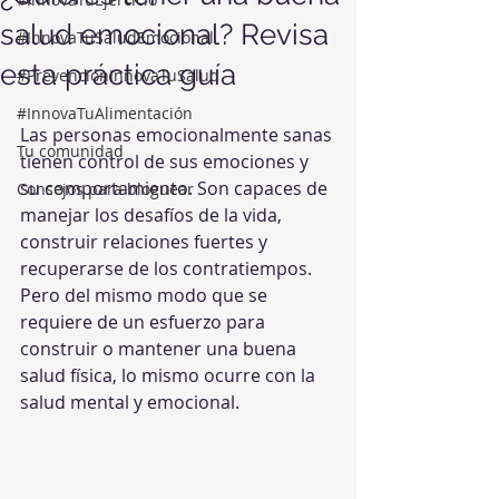
salud emocional? Revisa
#InnovaTuSaludEmocional
esta práctica guía
#PrevenciónInnovaTuSalud
#InnovaTuAlimentación
Las personas emocionalmente sanas 
Tu comunidad
tienen control de sus emociones y 
su comportamiento. Son capaces de 
Consejos para bloguear
manejar los desafíos de la vida, 
construir relaciones fuertes y 
recuperarse de los contratiempos. 
Pero del mismo modo que se 
requiere de un esfuerzo para 
construir o mantener una buena 
salud física, lo mismo ocurre con la 
salud mental y emocional.