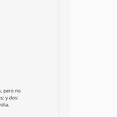
, pero no 
s; y dos: 
lia. 