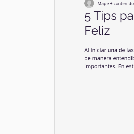
Mape + contenido
#InnovaTuAlimentación
Tu c
5 Tips p
Feliz
Al iniciar una de l
de manera entendib
importantes. En est