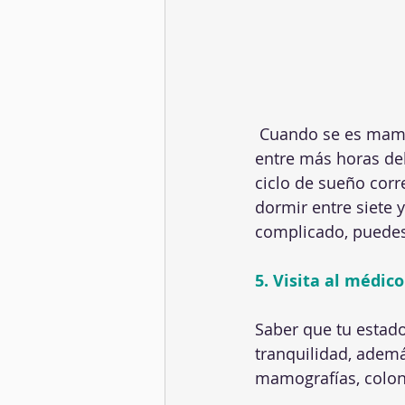
 Cuando se es mamá, esposa, ama de casa y trabajadora, suele pasar que piensas que 
entre más horas del
ciclo de sueño corr
dormir entre siete 
complicado, puedes 
5. Visita al médico
Saber que tu estado
tranquilidad, ademá
mamografías, colon