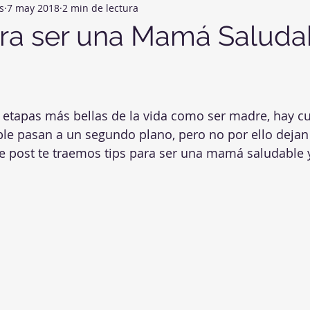
s
7 may 2018
2 min de lectura
omunidad
Consejos para bloguear
ara ser una Mamá Saluda
as etapas más bellas de la vida como ser madre, hay c
le pasan a un segundo plano, pero no por ello dejan 
e post te traemos tips para ser una mamá saludable y 