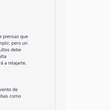
plir, pero un 
ultos debe 
lta 
 a relajarte.
iento de 
uebas como 