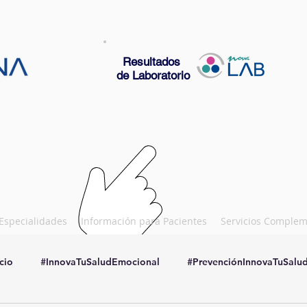
Resultados
de Laboratorio
Especialidades
Información para Pacientes
Servicios Complem
cio
#InnovaTuSaludEmocional
#PrevenciónInnovaTuSalu