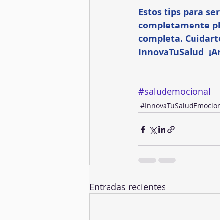
Estos tips para se
completamente pl
completa. Cuidarte
InnovaTuSalud  ¡A
#saludemocional
#InnovaTuSaludEmocion
Entradas recientes