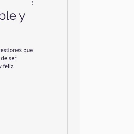
ble y
uestiones que 
de ser 
feliz.