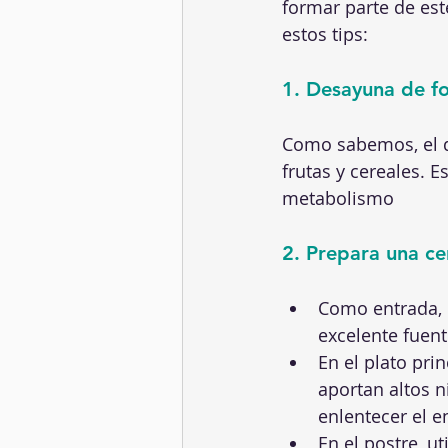
formar parte de est
estos tips:
1. Desayuna de f
Como sabemos, el d
frutas y cereales. 
metabolismo
2. Prepara una c
Como entrada, 
excelente fuen
En el plato pri
aportan altos n
enlentecer el e
En el postre, u