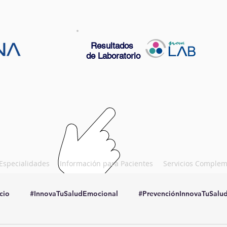
Resultados
de Laboratorio
Especialidades
Información para Pacientes
Servicios Complem
cio
#InnovaTuSaludEmocional
#PrevenciónInnovaTuSalu