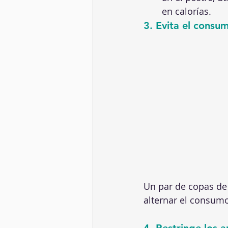
en calorías. 
3. Evita el consu
Un par de copas de 
alternar el consumo
4. Restringe los a