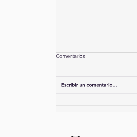
Comentarios
Escribir un comentario...
Evita contagiarte limpiando
y desinfectando los
alimentos