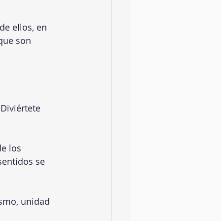
e ellos, en 
 que son 
Diviértete 
e los 
sentidos se 
asmo, unidad 