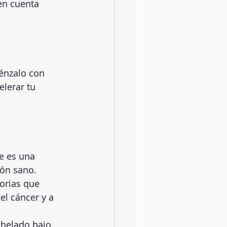
en cuenta 
énzalo con 
elerar tu 
e es una 
ón sano.  
orias que 
el cáncer y a 
 helado bajo 