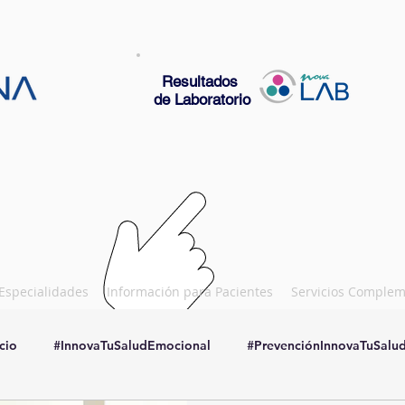
Resultados
de Laboratorio
Especialidades
Información para Pacientes
Servicios Complem
cio
#InnovaTuSaludEmocional
#PrevenciónInnovaTuSalu