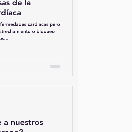
as de la
díaca
nfermedades cardíacas pero
estrechamiento o bloqueo
os...
a nuestros