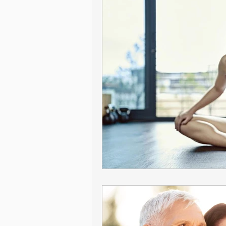
#InnovaTuAlimentación
Tu c